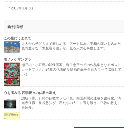
2017年1月 (1)
新刊情報
この星にうまれて
大人から子どもまで楽しめる、アート絵本。平和の願いを込めた
色彩豊かな「木版彫り絵」が、見る人の心を癒します。
モノノケマンダラ
瀬戸内・小豆島の妖怪画家、柳生忠平の初の作品集となるポスト
カードブック。24枚の代表的な絵画作品を全頁カラーで収録して
いま…
心を省みる 四季折々の仏教の教え
讃岐（香川）発の仏教エッセイ集。四国新聞の連載を書籍化。清
光寺住職・長谷慈弘が、私たちの人生に寄り添う「仏教の教え」
を紹介。