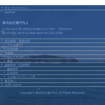
せとうちスタイル
MeiPAM
株式会社瀬戸内人
〒760-0013 香川県高松市扇町2-6-5 YB07・TERRSA大
坂４F ●TEL 0879-62-8088 ●FAX 087-823-0099
会社概要・事業内容
アクセス
採用情報
出版物
せとうちスタイル
書籍
編集制作・広告制作
編集制作
広告制作
その他パンフレット等
書店様へ
お問い合わせ
Copyright ©
株式会社瀬戸内人
All Rights Reserved.
Powered by
WordPress
&
BizVektor Theme
by Vektor,Inc. technology.