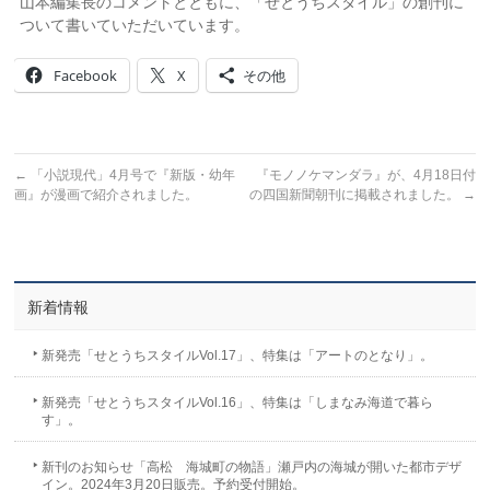
山本編集長のコメントとともに、「せとうちスタイル」の創刊に
ついて書いていただいています。
Facebook
X
その他
←
「小説現代」4月号で『新版・幼年
『モノノケマンダラ』が、4月18日付
画』が漫画で紹介されました。
の四国新聞朝刊に掲載されました。
→
新着情報
新発売「せとうちスタイルVol.17」、特集は「アートのとなり」。
新発売「せとうちスタイルVol.16」、特集は「しまなみ海道で暮ら
す」。
新刊のお知らせ「高松 海城町の物語」瀬戸内の海城が開いた都市デザ
イン。2024年3月20日販売。予約受付開始。