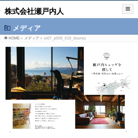
株式会社瀬戸内人
メディア
HOME
»
メディア
»
ss07_p008_018_dounyu