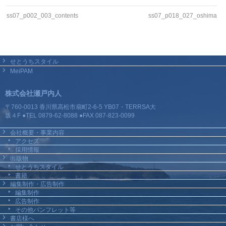
ss07_p002_003_contents
ss07_p018_027_oshima
せとうちスタイル
MeiPAM
株式会社瀬戸内人
〒760-0013 香川県高松市扇町2-6-5 YB07・TERRSA大
坂４F ●TEL 0879-62-8088 ●FAX 087-823-0099
会社概要・事業内容
アクセス
採用情報
出版物
せとうちスタイル
書籍
編集制作・広告制作
編集制作
広告制作
その他パンフレット等
書店様へ