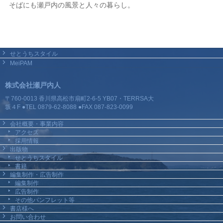
そばにも瀬戸内の風景と人々の暮らし。
せとうちスタイル
MeiPAM
株式会社瀬戸内人
〒760-0013 香川県高松市扇町2-6-5 YB07・TERRSA大
坂４F ●TEL 0879-62-8088 ●FAX 087-823-0099
会社概要・事業内容
アクセス
採用情報
出版物
せとうちスタイル
書籍
編集制作・広告制作
編集制作
広告制作
その他パンフレット等
書店様へ
お問い合わせ